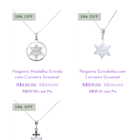
38
%
OFF
38
%
OFF
Pingente Medalha Estrela
Pingente Estrelinha com
com Corrente Groumet
Corrente Groumet
R$230,00
R$372,00
R$219,00
R$354,00
R$207,00
com
Pix
R$197,10
com
Pix
38
%
OFF