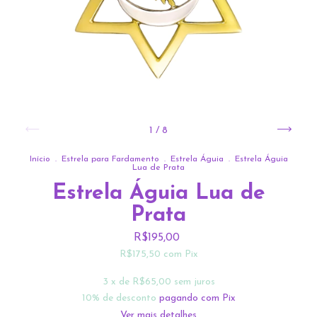
1
/
8
Início
.
Estrela para Fardamento
.
Estrela Águia
.
Estrela Águia
Lua de Prata
Estrela Águia Lua de
Prata
R$195,00
R$175,50
com
Pix
3
x de
R$65,00
sem juros
10% de desconto
pagando com Pix
Ver mais detalhes