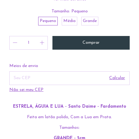
Tamanho:
Pequeno
Pequeno
Médio
Grande
Entregas para o CEP:
Alterar CEP
Meios de envio
Calcular
Não sei meu CEP
ESTRELA, ÁGUIA E LUA - Santo Daime - Fardamento
Feita em latão polido, Com a Lua em Prata.
Tamanhos:
GRANDE - 5cm