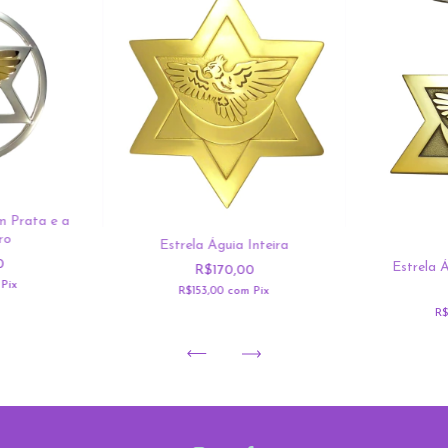
m Prata e a
ro
Estrela Águia Inteira
0
Estrela 
R$170,00
Pix
R$153,00
com
Pix
R$