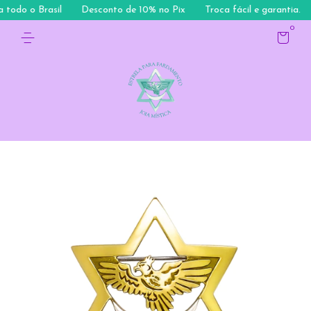
todo o Brasil
Desconto de 10% no Pix
Troca fácil e garantia.
0